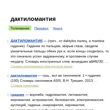
дактиломантия
Толкование
Перевод
Книги
ДАКТИЛОМАНТИЯ
— (греч., от daktylos палец, и manteia
1
гадание). Гадание по пальцам; закрыв глаза, сводили
указательные пальцы обеих рук и, если концы сходились, то
это означало успех задуманному, в противном случае
неудачу. Словарь иностранных слов, вошедших в&#8230; …
Словарь иностранных слов русского языка
дактиломантия
— сущ., кол во синонимов: 1 • гадание
2
(100) Словарь синонимов ASIS. В.Н. Тришин. 2013 …
Словарь синонимов
гадание
— ворожба, гидромантия, литомантия,
3
иеромантия, астромантия, беломантия, алектриомансия,
ауспиций, гаданье, онирокрития, хиромантия,