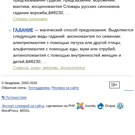
предсказывание судьбы, предсказание, ворожение,
мантика, косциномантия Словарь русских синонимов.
гадание ворожба,&#8230; …
Словарь синонимов
ГАДАНИЕ
— магический способ предсказания. Выделяются
4
следующие виды гаданий: аксиномантия по семенам;
алектриомантия с помощью петуха или другой птицы;
альфитомантия с помощью еды, муки или отрубей;
антинопомантия с помощью внутренностей женщин и
детей;&#8230; …
Символы, знаки, эмблемы. Энциклопедия
© Академик, 2000-2026
18+
Обратная связь:
Техподдержка
,
Реклама на сайте
👣 Путешествия
Экспорт словарей на сайты
, сделанные на PHP,
Joomla,
Drupal,
WordPress, MODx.